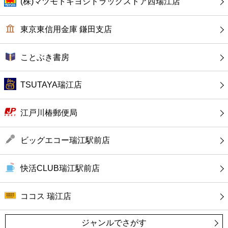
(株)マツモトキヨシドラッグストア西瑞江店
ファーストフード
東京東信用金庫 鎌田支店
カフェ
ことぶき書房
ショッピング
TSUTAYA瑞江店
銀行
江戸川椿郵便局
公共
ビッグエコー瑞江駅前店
病院
快活CLUB瑞江駅前店
ホテル
ココス 瑞江店
ジャンルでさがす