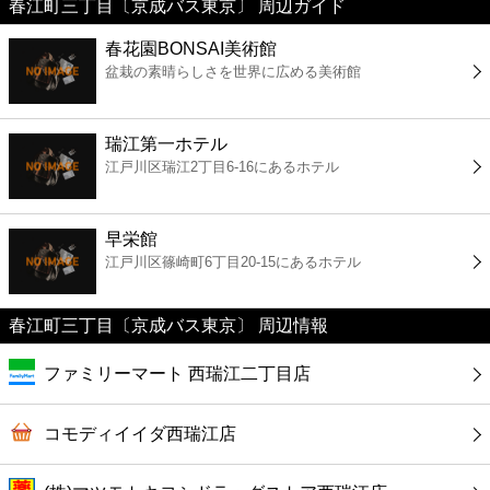
春江町三丁目〔京成バス東京〕 周辺ガイド
美容
春花園BONSAI美術館
盆栽の素晴らしさを世界に広める美術館
コンビニ
薬局
瑞江第一ホテル
江戸川区瑞江2丁目6-16にあるホテル
スーパー
早栄館
エンタメ
江戸川区篠崎町6丁目20-15にあるホテル
レジャー
春江町三丁目〔京成バス東京〕 周辺情報
ファミリーマート 西瑞江二丁目店
書店
コモディイイダ西瑞江店
ファミレス