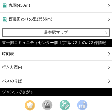
ファーストフード
丸岡(430ｍ)
カフェ
西長田ゆりの里(3566ｍ)
ショッピング
最寄駅マップ
銀行
東十郷コミュニティセンター前〔京福バス〕のバス停情報
時刻表
公共
行き方案内
病院
バスのりば
ホテル
ジャンルでさがす