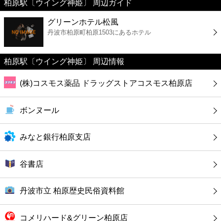
柏原駅〔ウイング神姫〕 周辺ガイド
美容
グリーンホテル松風
丹波市柏原町柏原1503にあるホテル
コンビニ
薬局
柏原駅〔ウイング神姫〕 周辺情報
(株)コスモス薬品 ドラッグストアコスモス柏原店
スーパー
ボンヌール
エンタメ
みなと銀行柏原支店
レジャー
谷書店
書店
丹波市立 柏原歴史民俗資料館
ファミレス
コメリハード&グリーン柏原店