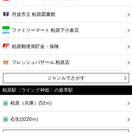
ファーストフード
丹波市立 柏原図書館
カフェ
ファミリーマート 柏原下小倉店
ショッピング
柏原郵便局貯金・保険
銀行
フレッシュバザール 柏原店
公共
ジャンルでさがす
病院
柏原駅〔ウイング神姫〕の最寄駅
ホテル
柏原（兵庫）(52ｍ)
石生(3220ｍ)