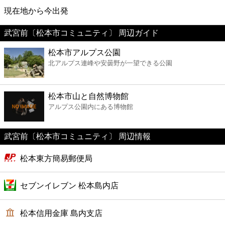
映画
現在地から今出発
武宮前〔松本市コミュニティ〕 周辺ガイド
美容
松本市アルプス公園
北アルプス連峰や安曇野が一望できる公園
コンビニ
薬局
松本市山と自然博物館
アルプス公園内にある博物館
スーパー
武宮前〔松本市コミュニティ〕 周辺情報
エンタメ
松本東方簡易郵便局
レジャー
セブンイレブン 松本島内店
書店
松本信用金庫 島内支店