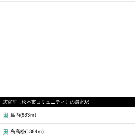
ファミレス
ファーストフード
カフェ
ショッピング
銀行
公共
病院
武宮前〔松本市コミュニティ〕の最寄駅
島内(883ｍ)
ホテル
島高松(1384ｍ)