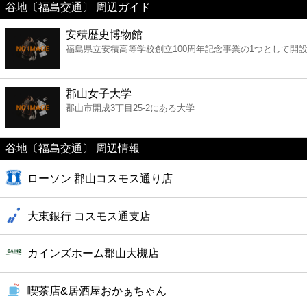
谷地〔福島交通〕 周辺ガイド
美容
安積歴史博物館
福島県立安積高等学校創立100周年記念事業の1つとして開
コンビニ
薬局
郡山女子大学
郡山市開成3丁目25-2にある大学
スーパー
谷地〔福島交通〕 周辺情報
エンタメ
ローソン 郡山コスモス通り店
レジャー
大東銀行 コスモス通支店
書店
カインズホーム郡山大槻店
ファミレス
喫茶店&居酒屋おかぁちゃん