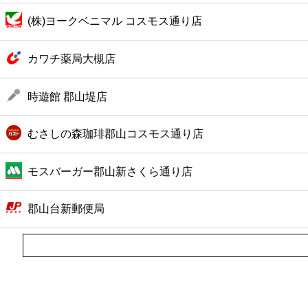
ファーストフード
(株)ヨークベニマル コスモス通り店
カフェ
カワチ薬局大槻店
ショッピング
時遊館 郡山堤店
銀行
むさしの森珈琲郡山コスモス通り店
公共
モスバーガー郡山新さくら通り店
病院
郡山台新郵便局
ホテル