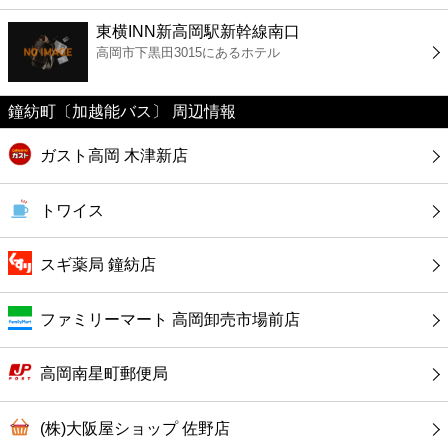
ファーストフード
東横INN新高岡駅新幹線南口
高岡市下黒田3015にあるホテル
カフェ
鐘紡町〔加越能バス〕 周辺情報
ショッピング
ガスト高岡 木津新店
銀行
トワイス
公共
スギ薬局 鐘紡店
病院
ファミリーマート 高岡卸売市場前店
ホテル
高岡南星町郵便局
(株)大阪屋ショップ 佐野店