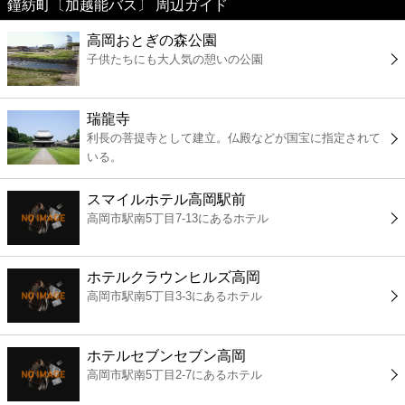
鐘紡町〔加越能バス〕 周辺ガイド
美容
高岡おとぎの森公園
子供たちにも大人気の憩いの公園
コンビニ
薬局
瑞龍寺
利長の菩提寺として建立。仏殿などが国宝に指定されて
いる。
スーパー
スマイルホテル高岡駅前
エンタメ
高岡市駅南5丁目7-13にあるホテル
レジャー
ホテルクラウンヒルズ高岡
高岡市駅南5丁目3-3にあるホテル
書店
ホテルセブンセブン高岡
ファミレス
高岡市駅南5丁目2-7にあるホテル