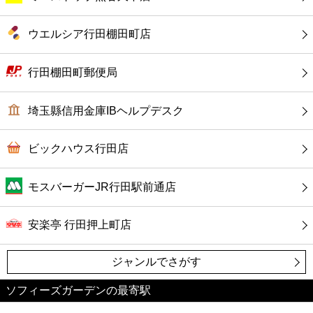
コンビニ
ウエルシア行田棚田町店
薬局
行田棚田町郵便局
スーパー
埼玉縣信用金庫IBヘルプデスク
エンタメ
ビックハウス行田店
レジャー
モスバーガーJR行田駅前通店
書店
安楽亭 行田押上町店
ファミレス
ジャンルでさがす
ファーストフード
ソフィーズガーデンの最寄駅