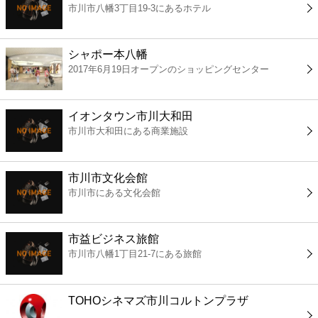
市川市八幡3丁目19-3にあるホテル
コンビニ
薬局
シャポー本八幡
2017年6月19日オープンのショッピングセンター
スーパー
イオンタウン市川大和田
エンタメ
市川市大和田にある商業施設
レジャー
市川市文化会館
市川市にある文化会館
書店
市益ビジネス旅館
ファミレス
市川市八幡1丁目21-7にある旅館
ファーストフード
TOHOシネマズ市川コルトンプラザ