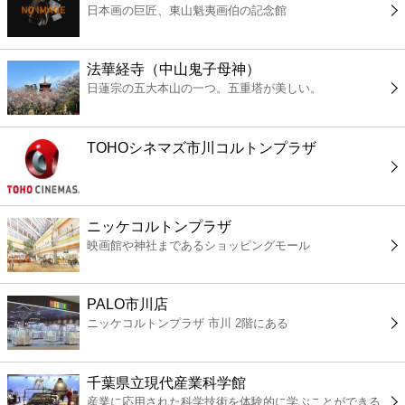
日本画の巨匠、東山魁夷画伯の記念館
コンビニ
薬局
法華経寺（中山鬼子母神）
日蓮宗の五大本山の一つ。五重塔が美しい。
スーパー
TOHOシネマズ市川コルトンプラザ
エンタメ
レジャー
ニッケコルトンプラザ
映画館や神社まであるショッピングモール
書店
PALO市川店
ファミレス
ニッケコルトンプラザ 市川 2階にある
ファーストフード
千葉県立現代産業科学館
産業に応用された科学技術を体験的に学ぶことができる