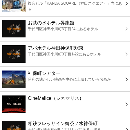
複合ビル「KANDA SQUARE（神田スクエア）」内にあ
コンビニ
る
薬局
お茶の水ホテル昇龍館
千代田区神田小川町3丁目24にあるホテル
スーパー
アパホテル神田神保町駅東
エンタメ
千代田区神田小川町3丁目1-22にあるホテル
レジャー
神保町シアター
昭和の懐かしい映画を中心に上映している名画座
書店
CineMalice（シネマリス）
ファミレス
ファーストフード
相鉄フレッサイン御茶ノ水神保町
千代田区神田神保町1丁目19-7にあるホテル