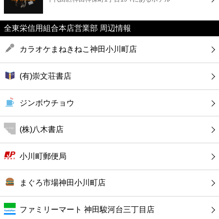
カフェ
全東栄信用組合本店営業部 周辺情報
ショッピング
カラオケまねきねこ神田小川町店
銀行
(有)崇文荘書店
公共
ジンボウチョウ
病院
(株)八木書店
ホテル
小川町郵便局
まぐろ市場神田小川町店
ファミリーマート 神田駿河台三丁目店