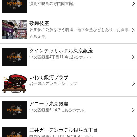
演劇や映画の専門図書館。
コンビニ
薬局
歌舞伎座
歌舞伎の公演を行う劇場。地下食堂などもあり、お食事
処も充実。
スーパー
クインテッサホテル東京銀座
エンタメ
中央区銀座4丁目11-4にあるホテル
レジャー
いわて銀河プラザ
岩手県のアンテナショップ
書店
アゴーラ東京銀座
ファミレス
中央区銀座5-14-7にあるホテル
ファーストフード
三井ガーデンホテル銀座五丁目
中央区銀座5丁目13-15にあるホテル