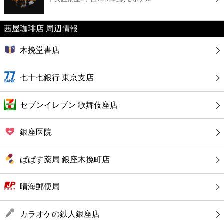
カフェ
茜屋珈琲店 周辺情報
ショッピング
木挽堂書店
銀行
七十七銀行 東京支店
公共
セブンイレブン 歌舞伎座店
病院
銀座医院
ホテル
ぱぱす薬局 銀座木挽町店
晴海郵便局
カラオケの鉄人銀座店