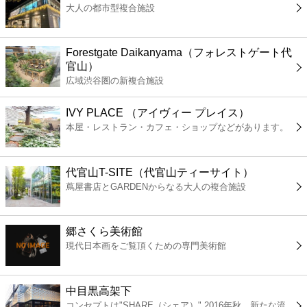
大人の都市型複合施設
コンビニ
薬局
Forestgate Daikanyama（フォレストゲート代
官山）
広域渋谷圏の新複合施設
スーパー
IVY PLACE （アイヴィー プレイス）
エンタメ
本屋・レストラン・カフェ・ショップなどがあります。
レジャー
代官山T-SITE（代官山ティーサイト）
蔦屋書店とGARDENからなる大人の複合施設
書店
郷さくら美術館
ファミレス
現代日本画をご覧頂くための専門美術館
ファーストフード
中目黒高架下
コンセプトは"SHARE（シェア）" 2016年秋、新たな流