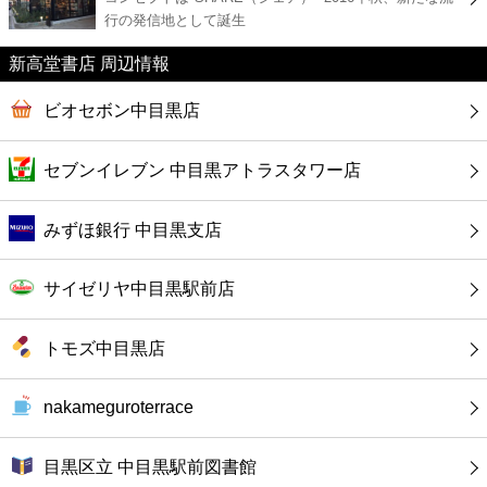
カフェ
行の発信地として誕生
新高堂書店 周辺情報
ショッピング
ビオセボン中目黒店
銀行
セブンイレブン 中目黒アトラスタワー店
公共
みずほ銀行 中目黒支店
病院
サイゼリヤ中目黒駅前店
ホテル
トモズ中目黒店
nakameguroterrace
目黒区立 中目黒駅前図書館