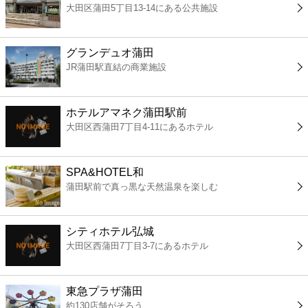
大田区蒲田5丁目13-14にある公共施設
コンビニ
薬局
グランデュオ蒲田
JR蒲田駅直結の商業施設
スーパー
ホテルアマネク蒲田駅前
エンタメ
大田区西蒲田7丁目4-11にあるホテル
レジャー
SPA&HOTEL和
蒲田駅前で真っ黒な天然温泉を楽しむ
書店
シティホテル弘城
ファミレス
大田区西蒲田7丁目3-7にあるホテル
ファーストフード
東急プラザ蒲田
約130店舗がそろう