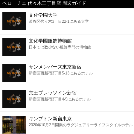
ベローチェ 代々木三丁目店 周辺ガイド
美容
文化学園大学
渋谷区代々木3丁目22-1にある大学
コンビニ
薬局
文化学園服飾博物館
日本では数少ない服飾専門の博物館
スーパー
サンメンバーズ東京新宿
エンタメ
新宿区西新宿3丁目5-13にあるホテル
レジャー
京王プレッソイン新宿
新宿区西新宿3丁目4-5にあるホテル
書店
キンプトン新宿東京
ファミレス
2020年10月2日開業のラグジュアリーライフスタイルホテル