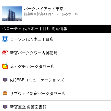
ファーストフード
パークハイアット東京
新宿区西新宿3丁目7-1-2にあるホテル
カフェ
ベローチェ 代々木三丁目店 周辺情報
ショッピング
ローソン代々木三丁目店
銀行
新宿パークタワー内郵便局
公共
薬ヒグチ パークタワー店
病院
(株)ESEコミュニケーションズ
ホテル
サブウェイ新宿パークタワー店
新宿区立 角筈図書館