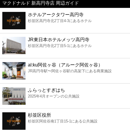
マクドナルド 新高円寺店 周辺ガイド
美容
ホテルアークタワー高円寺
杉並区高円寺北2丁目4-3にあるホテル
コンビニ
薬局
JR東日本ホテルメッツ高円寺
杉並区高円寺北2丁目5-1にあるホテル
スーパー
al:ku阿佐ヶ谷（アルーク阿佐ヶ谷）
エンタメ
JR高円寺駅〜阿佐ヶ谷駅の高架下にある商業施設
レジャー
ふらっとすぎはち
2025年4月オープンの公共施設
書店
杉並区役所
ファミレス
杉並区阿佐谷南1丁目15-1にある公共施設