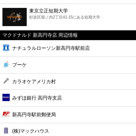
ファーストフード
東京立正短期大学
杉並区堀ノ内2丁目41-15にある短期大学
カフェ
マクドナルド 新高円寺店 周辺情報
ショッピング
ナチュラルローソン新高円寺駅前店
銀行
ブーケ
公共
カラオケアメリカ村
病院
みずほ銀行 高円寺支店
ホテル
新高円寺駅前郵便局
(株)マックハウス