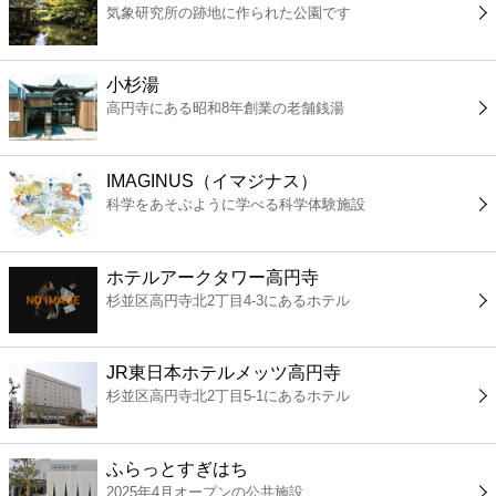
気象研究所の跡地に作られた公園です
コンビニ
薬局
小杉湯
高円寺にある昭和8年創業の老舗銭湯
スーパー
IMAGINUS（イマジナス）
エンタメ
科学をあそぶように学べる科学体験施設
レジャー
ホテルアークタワー高円寺
杉並区高円寺北2丁目4-3にあるホテル
書店
JR東日本ホテルメッツ高円寺
ファミレス
杉並区高円寺北2丁目5-1にあるホテル
ファーストフード
ふらっとすぎはち
2025年4月オープンの公共施設