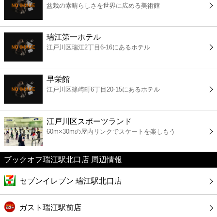
盆栽の素晴らしさを世界に広める美術館
コンビニ
薬局
瑞江第一ホテル
江戸川区瑞江2丁目6-16にあるホテル
スーパー
早栄館
エンタメ
江戸川区篠崎町6丁目20-15にあるホテル
レジャー
江戸川区スポーツランド
60m×30mの屋内リンクでスケートを楽しもう
書店
ブックオフ瑞江駅北口店 周辺情報
ファミレス
セブンイレブン 瑞江駅北口店
ファーストフード
ガスト瑞江駅前店