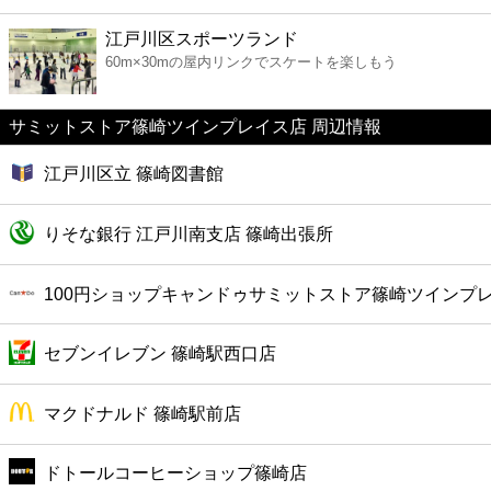
ファーストフード
江戸川区スポーツランド
60m×30mの屋内リンクでスケートを楽しもう
カフェ
サミットストア篠崎ツインプレイス店 周辺情報
ショッピング
江戸川区立 篠崎図書館
銀行
りそな銀行 江戸川南支店 篠崎出張所
公共
100円ショップキャンドゥサミットストア篠崎ツインプ
病院
セブンイレブン 篠崎駅西口店
ホテル
マクドナルド 篠崎駅前店
ドトールコーヒーショップ篠崎店