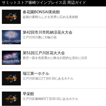
サミットストア篠崎ツインプレイス店 周辺ガイド
美容
春花園BONSAI美術館
盆栽の素晴らしさを世界に広める美術館
コンビニ
薬局
第42回市川市民納涼花火大会
江戸川河川敷に大輪の花
スーパー
第51回江戸川区花火大会
エンタメ
夜空一面を色彩豊かに飾る幻想的な演出に注目
レジャー
瑞江第一ホテル
江戸川区瑞江2丁目6-16にあるホテル
書店
早栄館
ファミレス
江戸川区篠崎町6丁目20-15にあるホテル