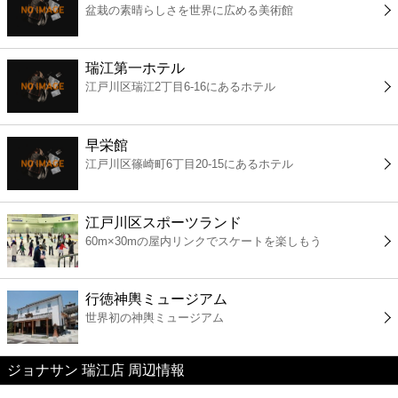
盆栽の素晴らしさを世界に広める美術館
コンビニ
薬局
瑞江第一ホテル
江戸川区瑞江2丁目6-16にあるホテル
スーパー
早栄館
エンタメ
江戸川区篠崎町6丁目20-15にあるホテル
レジャー
江戸川区スポーツランド
60m×30mの屋内リンクでスケートを楽しもう
書店
行徳神輿ミュージアム
ファミレス
世界初の神輿ミュージアム
ファーストフード
ジョナサン 瑞江店 周辺情報