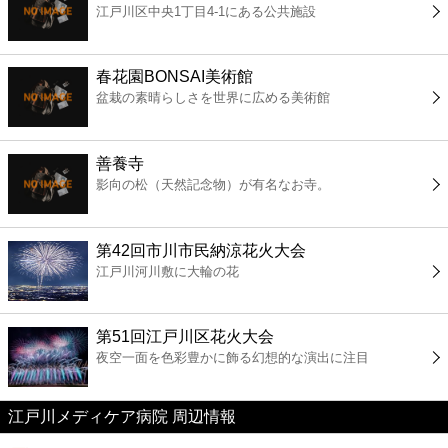
江戸川区中央1丁目4-1にある公共施設
コンビニ
薬局
春花園BONSAI美術館
盆栽の素晴らしさを世界に広める美術館
スーパー
善養寺
エンタメ
影向の松（天然記念物）が有名なお寺。
レジャー
第42回市川市民納涼花火大会
江戸川河川敷に大輪の花
書店
第51回江戸川区花火大会
ファミレス
夜空一面を色彩豊かに飾る幻想的な演出に注目
ファーストフード
江戸川メディケア病院 周辺情報