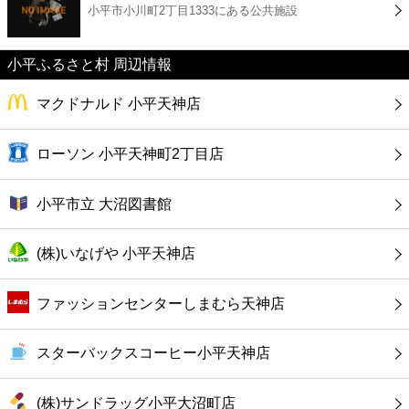
小平市小川町2丁目1333にある公共施設
コンビニ
薬局
小平ふるさと村 周辺情報
マクドナルド 小平天神店
スーパー
ローソン 小平天神町2丁目店
エンタメ
小平市立 大沼図書館
レジャー
(株)いなげや 小平天神店
書店
ファッションセンターしまむら天神店
ファミレス
スターバックスコーヒー小平天神店
ファーストフード
(株)サンドラッグ小平大沼町店