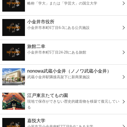
略称「学大」または「学芸大」の国立大学
コンビニ
薬局
小金井市役所
小金井市本町6丁目6-3にある公共施設
スーパー
旅館二幸
エンタメ
小金井市本町5丁目24-28にある旅館
レジャー
nonowa武蔵小金井（ノノワ武蔵小金井）
武蔵小金井駅隣接高架下に新商業施設
書店
江戸東京たてもの園
ファミレス
現地で保存ができない歴史的建造物を移築て復元してい
る
ファーストフード
嘉悦大学
小平市花小金井南町2丁目8-4にある大学