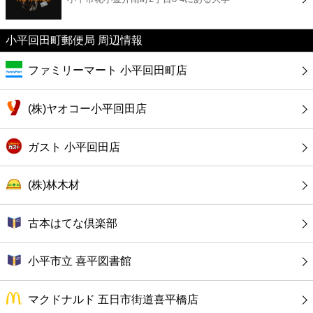
カフェ
小平回田町郵便局 周辺情報
ショッピング
ファミリーマート 小平回田町店
銀行
(株)ヤオコー小平回田店
公共
ガスト 小平回田店
病院
(株)林木材
ホテル
古本はてな倶楽部
小平市立 喜平図書館
マクドナルド 五日市街道喜平橋店