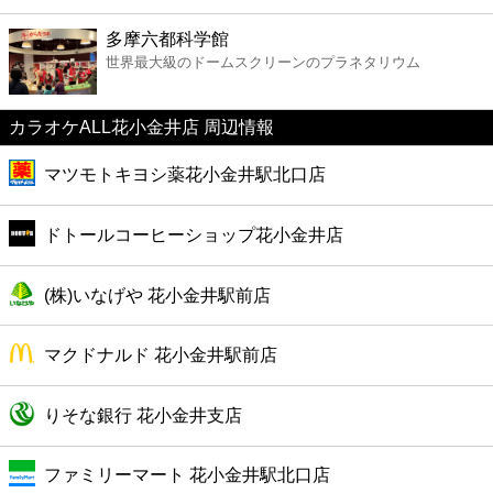
ファーストフード
多摩六都科学館
世界最大級のドームスクリーンのプラネタリウム
カフェ
カラオケALL花小金井店 周辺情報
ショッピング
マツモトキヨシ薬花小金井駅北口店
銀行
ドトールコーヒーショップ花小金井店
公共
(株)いなげや 花小金井駅前店
病院
マクドナルド 花小金井駅前店
ホテル
りそな銀行 花小金井支店
ファミリーマート 花小金井駅北口店