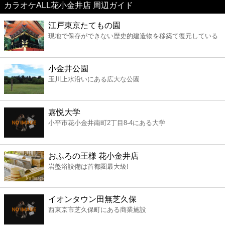
カラオケALL花小金井店 周辺ガイド
美容
江戸東京たてもの園
現地で保存ができない歴史的建造物を移築て復元している
コンビニ
薬局
小金井公園
玉川上水沿いにある広大な公園
スーパー
嘉悦大学
エンタメ
小平市花小金井南町2丁目8-4にある大学
レジャー
おふろの王様 花小金井店
岩盤浴設備は首都圏最大級!
書店
イオンタウン田無芝久保
ファミレス
西東京市芝久保町にある商業施設