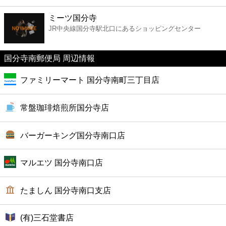
ファーストフード
ミーツ国分寺
JR中央線国分寺駅北口にあるショッピングセンター
カフェ
国分寺南郵便局 周辺情報
ショッピング
ファミリーマート 国分寺南町三丁目店
銀行
常盤珈琲焙煎所国分寺店
公共
バーガーキング国分寺南口店
病院
マルエツ 国分寺南口店
ホテル
たましん 国分寺南口支店
(有)三石堂書店