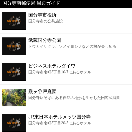
国分寺南郵便局 周辺ガイド
美容
国分寺市役所
国分寺市の公共施設
コンビニ
薬局
武蔵国分寺公園
トウカイザクラ、ソメイヨシノなどの桜が楽しめる
スーパー
ビジネスホテルダイワ
エンタメ
国分寺市南町3丁目16-7にあるホテル
レジャー
殿ヶ谷戸庭園
国分寺駅そばにある自然の地形を生かした回遊式庭園
書店
JR東日本ホテルメッツ国分寺
ファミレス
国分寺市南町3丁目20-3にあるホテル