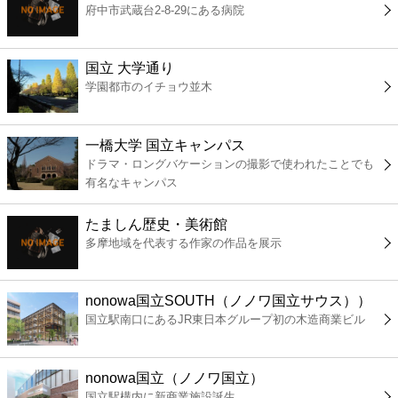
府中市武蔵台2-8-29にある病院
コンビニ
薬局
国立 大学通り
学園都市のイチョウ並木
スーパー
一橋大学 国立キャンパス
エンタメ
ドラマ・ロングバケーションの撮影で使われたことでも
有名なキャンパス
レジャー
たましん歴史・美術館
多摩地域を代表する作家の作品を展示
書店
nonowa国立SOUTH（ノノワ国立サウス））
ファミレス
国立駅南口にあるJR東日本グループ初の木造商業ビル
ファーストフード
nonowa国立（ノノワ国立）
国立駅構内に新商業施設誕生