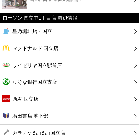
カフェ
ローソン 国立中1丁目店 周辺情報
ショッピング
星乃珈琲店・国立
銀行
マクドナルド 国立店
公共
サイゼリヤ国立駅前店
病院
りそな銀行国立支店
ホテル
西友 国立店
増田書店 地下部
カラオケBanBan国立店