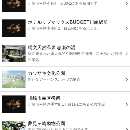
川崎市幸区小倉4丁目30-1にある短期大学
コンビニ
薬局
ホテルリブマックスBUDGET川崎駅前
川崎市幸区南幸町2丁目20-8にあるホテル
スーパー
縄文天然温泉 志楽の湯
エンタメ
緑に囲まれた露天風呂や味噌樽の浴槽、勾玉風呂が自慢
の湯処
レジャー
カワサキ文化公園
新たなアーバンスポーツの拠点
書店
川崎市幸区役所
ファミレス
川崎市幸区戸手本町1丁目11-1にある公共施設
ファーストフード
夢見ヶ崎動物公園
間近で動物たちを見ることができる