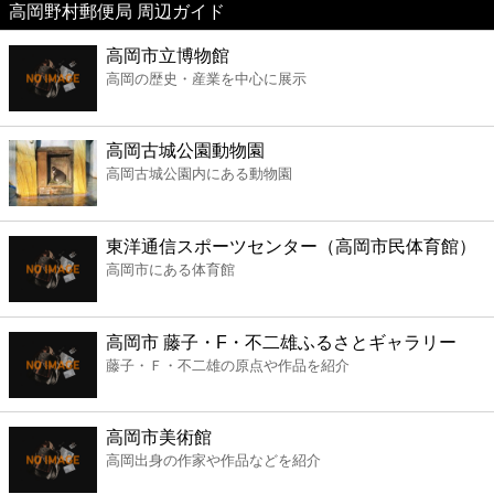
高岡野村郵便局 周辺ガイド
美容
高岡市立博物館
高岡の歴史・産業を中心に展示
コンビニ
薬局
高岡古城公園動物園
高岡古城公園内にある動物園
スーパー
東洋通信スポーツセンター（高岡市民体育館）
エンタメ
高岡市にある体育館
レジャー
高岡市 藤子・F・不二雄ふるさとギャラリー
藤子・Ｆ・不二雄の原点や作品を紹介
書店
高岡市美術館
ファミレス
高岡出身の作家や作品などを紹介