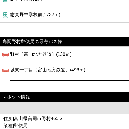
志貴野中学校前(1732ｍ)
高岡野村郵便局の最寄バス停
野村〔富山地方鉄道〕(130ｍ)
城東一丁目〔富山地方鉄道〕(496ｍ)
スポット情報
[住所]富山県高岡市野村465-2
[業種]郵便局