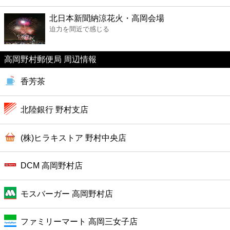
ファーストフード
北日本新聞納涼花火・高岡会場
迫力を間近で感じる
カフェ
高岡野村郵便局 周辺情報
ショッピング
香芳茶
銀行
北陸銀行 野村支店
公共
(株)ヒラキストア 野村中央店
病院
DCM 高岡野村店
ホテル
モスバーガー 高岡野村店
ファミリーマート 高岡三女子店