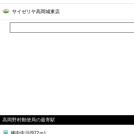
サイゼリヤ高岡城東店
高岡野村郵便局の最寄駅
越中中川(972ｍ)