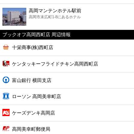
ファーストフード
高岡マンテンホテル駅前
高岡市末広町1-8にあるホテル
カフェ
ブックオフ高岡西町店 周辺情報
ショッピング
十栄商事(株)西町店
銀行
ケンタッキーフライドチキン高岡西町店
公共
富山銀行 横田支店
病院
ローソン 高岡美幸町店
ホテル
ケーズデンキ高岡店
高岡美幸町郵便局