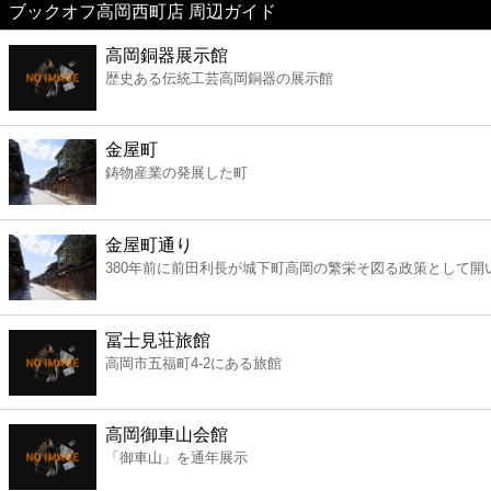
ブックオフ高岡西町店 周辺ガイド
美容
高岡銅器展示館
歴史ある伝統工芸高岡銅器の展示館
コンビニ
薬局
金屋町
鋳物産業の発展した町
スーパー
金屋町通り
エンタメ
380年前に前田利長が城下町高岡の繁栄そ図る政策として開
レジャー
冨士見荘旅館
高岡市五福町4-2にある旅館
書店
高岡御車山会館
ファミレス
「御車山」を通年展示