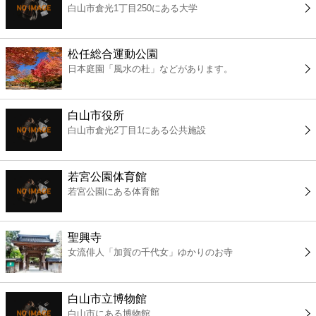
白山市倉光1丁目250にある大学
コンビニ
薬局
松任総合運動公園
日本庭園「風水の杜」などがあります。
スーパー
白山市役所
エンタメ
白山市倉光2丁目1にある公共施設
レジャー
若宮公園体育館
若宮公園にある体育館
書店
聖興寺
ファミレス
女流俳人「加賀の千代女」ゆかりのお寺
ファーストフード
白山市立博物館
白山市にある博物館