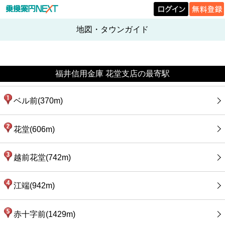
地図・タウンガイド
福井信用金庫 花堂支店の最寄駅
ベル前(370m)
花堂(606m)
越前花堂(742m)
江端(942m)
赤十字前(1429m)