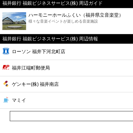
福井銀行 福銀ビジネスサービス(株) 周辺ガイド
美容
ハーモニーホールふくい（福井県立音楽堂）
様々な音楽イベントが楽しめる音楽施設
コンビニ
薬局
福井銀行 福銀ビジネスサービス(株) 周辺情報
ローソン 福井下河北町店
スーパー
福井江端町郵便局
エンタメ
ゲンキー(株) 福井南店
レジャー
マミイ
書店
ファミレス