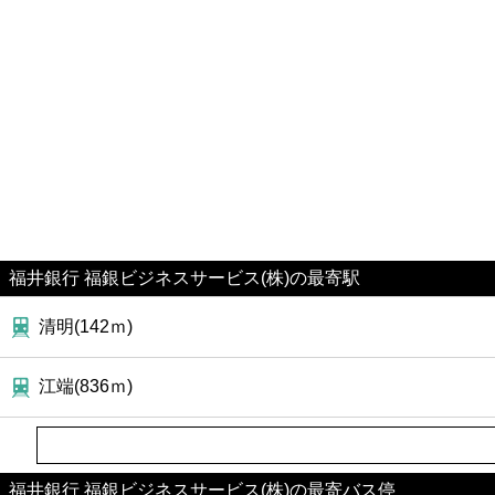
ファーストフード
カフェ
ショッピング
銀行
公共
福井銀行 福銀ビジネスサービス(株)の最寄駅
病院
清明(142ｍ)
ホテル
江端(836ｍ)
福井銀行 福銀ビジネスサービス(株)の最寄バス停