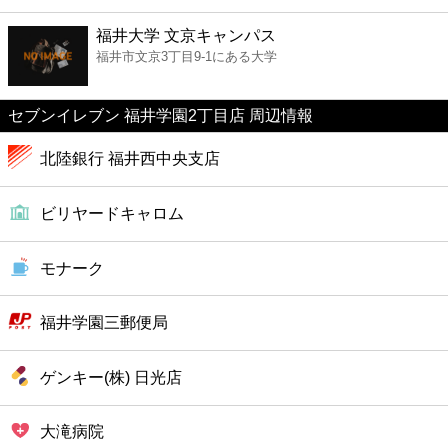
ファーストフード
福井大学 文京キャンパス
福井市文京3丁目9-1にある大学
カフェ
セブンイレブン 福井学園2丁目店 周辺情報
ショッピング
北陸銀行 福井西中央支店
銀行
ビリヤードキャロム
公共
モナーク
病院
福井学園三郵便局
ホテル
ゲンキー(株) 日光店
大滝病院