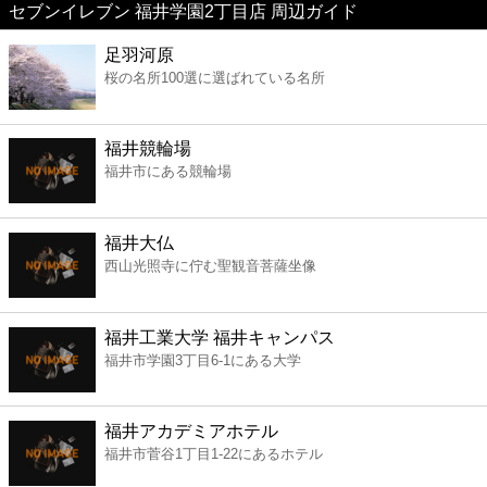
セブンイレブン 福井学園2丁目店 周辺ガイド
美容
足羽河原
桜の名所100選に選ばれている名所
コンビニ
薬局
福井競輪場
福井市にある競輪場
スーパー
福井大仏
エンタメ
西山光照寺に佇む聖観音菩薩坐像
レジャー
福井工業大学 福井キャンパス
福井市学園3丁目6-1にある大学
書店
福井アカデミアホテル
ファミレス
福井市菅谷1丁目1-22にあるホテル