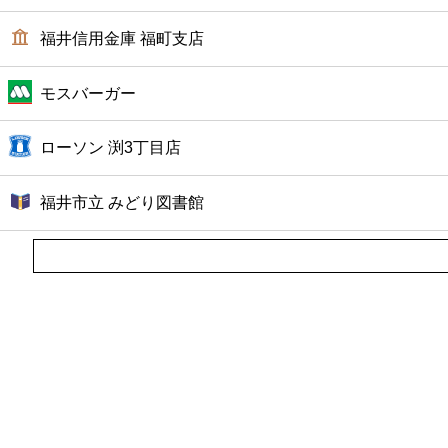
福井信用金庫 福町支店
モスバーガー
ローソン 渕3丁目店
福井市立 みどり図書館