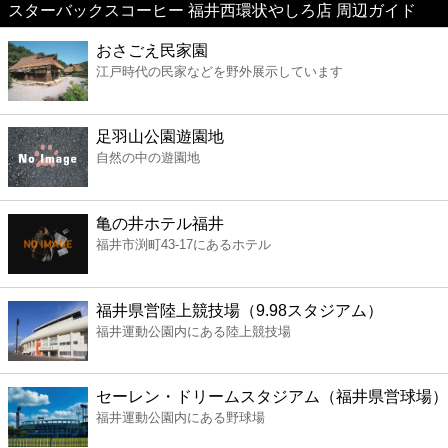
スターバックスコーヒー 福井西環状やしろ店 周辺ガイド
美容
おさごえ民家園
江戸時代の民家などを野外展示しています
コンビニ
薬局
足羽山公園遊園地
自然の中の遊園地
スーパー
亀の井ホテル福井
エンタメ
福井市渕町43-17にあるホテル
レジャー
福井県営陸上競技場（9.98スタジアム）
福井運動公園内にある陸上競技場
書店
セーレン・ドリームスタジアム（福井県営球場）
ファミレス
福井運動公園内にある野球場