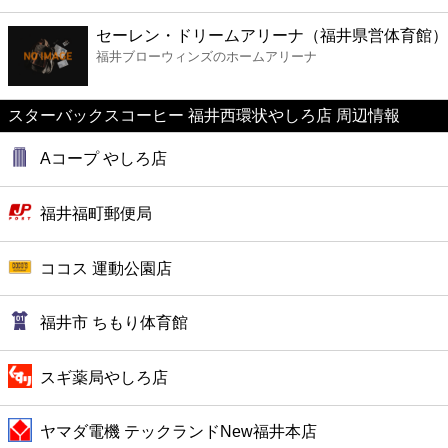
ファーストフード
セーレン・ドリームアリーナ（福井県営体育館）
福井ブローウィンズのホームアリーナ
カフェ
スターバックスコーヒー 福井西環状やしろ店 周辺情報
ショッピング
Aコープ やしろ店
銀行
福井福町郵便局
公共
ココス 運動公園店
病院
福井市 ちもり体育館
ホテル
スギ薬局やしろ店
ヤマダ電機 テックランドNew福井本店