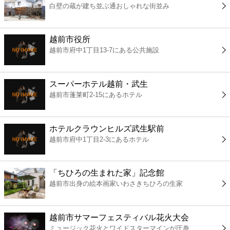
白壁の蔵が建ち並ぶ通おしゃれな街並み
コンビニ
薬局
越前市役所
越前市府中1丁目13-7にある公共施設
スーパー
スーパーホテル越前・武生
エンタメ
越前市蓬莱町2-15にあるホテル
レジャー
ホテルクラウンヒルズ武生駅前
越前市府中1丁目2-3にあるホテル
書店
「ちひろの生まれた家」記念館
ファミレス
越前市出身の絵本画家いわさきちひろの生家
ファーストフード
越前市サマーフェスティバル花火大会
ミュージック花火とワイドスターマインが圧巻