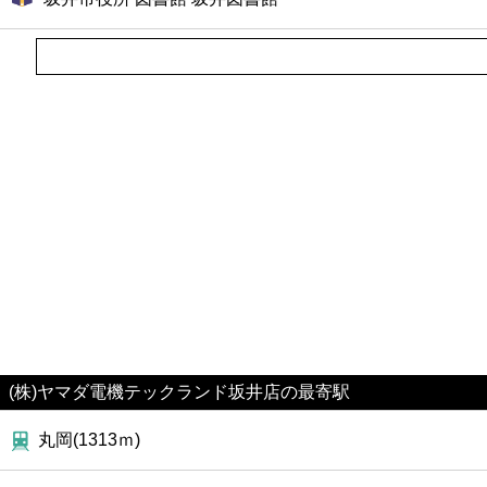
ファーストフード
カフェ
ショッピング
銀行
公共
病院
ホテル
(株)ヤマダ電機テックランド坂井店の最寄駅
丸岡(1313ｍ)