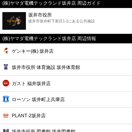
(株)ヤマダ電機テックランド坂井店 周辺ガイド
美容
坂井市役所
坂井市坂井町下新庄1-1にある公共施設
コンビニ
薬局
(株)ヤマダ電機テックランド坂井店 周辺情報
ゲンキー(株) 坂井店
スーパー
坂井市役所 体育施設 坂井体育館
エンタメ
ガスト 福井坂井店
レジャー
ローソン 坂井町上兵庫店
書店
PLANT‐2坂井店
ファミレス
坂井市役所 図書館 坂井図書館