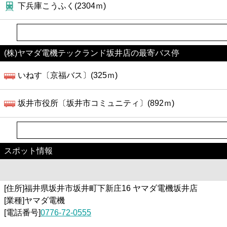
下兵庫こうふく(2304ｍ)
(株)ヤマダ電機テックランド坂井店の最寄バス停
いねす〔京福バス〕(325ｍ)
坂井市役所〔坂井市コミュニティ〕(892ｍ)
スポット情報
[住所]福井県坂井市坂井町下新庄16 ヤマダ電機坂井店
[業種]ヤマダ電機
[電話番号]
0776-72-0555