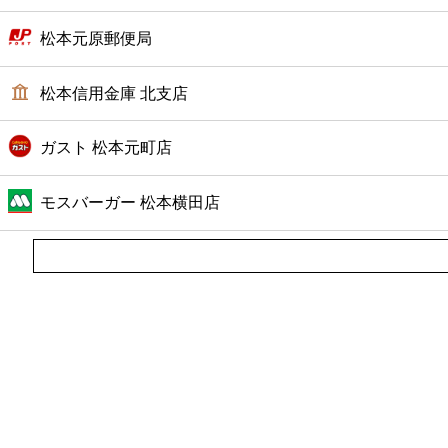
松本元原郵便局
松本信用金庫 北支店
ガスト 松本元町店
モスバーガー 松本横田店