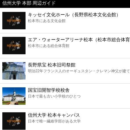
信州大学 本部 周辺ガイド
美容
キッセイ文化ホール（長野県松本文化会館）
松本市にある文化会館
コンビニ
薬局
エア・ウォーターアリーナ松本（松本市総合体育
松本市にある総合体育館
スーパー
長野県宝 松本旧司祭館
エンタメ
明治22年フランス人のオーギュスタン・クレマン神父が建
レジャー
国宝旧開智学校校舎
日本で最も古い小学校のひとつ
書店
信州大学 松本キャンパス
ファミレス
日本で唯一繊維学部がある大学