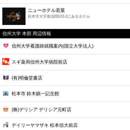
ファーストフード
ニューホテル若葉
松本市大字南浅間633-2にあるホテル
カフェ
信州大学 本部 周辺情報
ショッピング
信州大学看護師就職案内(国立大学法人)
銀行
スギ薬局信州大学病院前店
公共
(有)明倫堂書店
病院
松本市 鈴木鎮一記念館
ホテル
(株)デリシア デリシア元町店
デイリーヤマザキ 松本信大前店