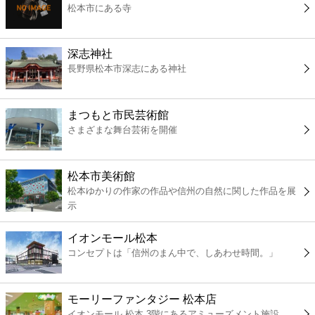
松本市にある寺
コンビニ
薬局
深志神社
長野県松本市深志にある神社
スーパー
まつもと市民芸術館
エンタメ
さまざまな舞台芸術を開催
レジャー
松本市美術館
松本ゆかりの作家の作品や信州の自然に関した作品を展
書店
示
イオンモール松本
ファミレス
コンセプトは「信州のまん中で、しあわせ時間。」
ファーストフード
モーリーファンタジー 松本店
イオンモール 松本 3階にあるアミューズメント施設