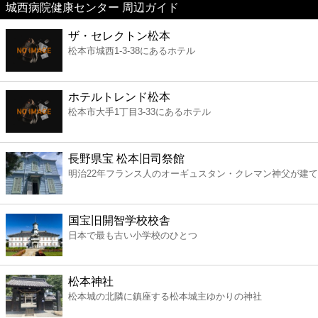
城西病院健康センター 周辺ガイド
美容
ザ・セレクトン松本
松本市城西1-3-38にあるホテル
コンビニ
薬局
ホテルトレンド松本
松本市大手1丁目3-33にあるホテル
スーパー
長野県宝 松本旧司祭館
エンタメ
明治22年フランス人のオーギュスタン・クレマン神父が建
レジャー
国宝旧開智学校校舎
日本で最も古い小学校のひとつ
書店
松本神社
ファミレス
松本城の北隣に鎮座する松本城主ゆかりの神社