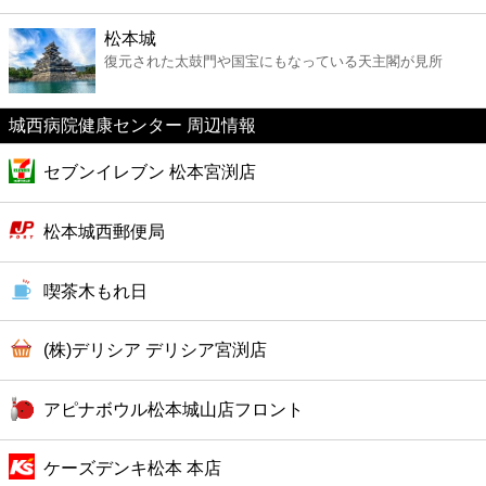
ファーストフード
松本城
復元された太鼓門や国宝にもなっている天主閣が見所
カフェ
城西病院健康センター 周辺情報
ショッピング
セブンイレブン 松本宮渕店
銀行
松本城西郵便局
公共
喫茶木もれ日
病院
(株)デリシア デリシア宮渕店
ホテル
アピナボウル松本城山店フロント
ケーズデンキ松本 本店