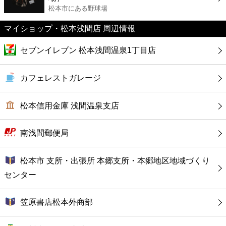
カフェ
松本市にある野球場
マイショップ・松本浅間店 周辺情報
ショッピング
セブンイレブン 松本浅間温泉1丁目店
銀行
カフェレストガレージ
公共
松本信用金庫 浅間温泉支店
病院
南浅間郵便局
ホテル
松本市 支所・出張所 本郷支所・本郷地区地域づくり
センター
笠原書店松本外商部