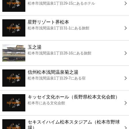
松本市浅間温泉1丁目29-15にあるホテル
コンビニ
薬局
星野リゾート界松本
松本市浅間温泉1丁目31-1にある旅館
スーパー
玉之湯
エンタメ
松本市浅間温泉1丁目28-16にある旅館
レジャー
信州松本浅間温泉菊之湯
松本市浅間温泉1丁目29-7にある宿
書店
キッセイ文化ホール（長野県松本文化会館）
ファミレス
松本市にある文化会館
ファーストフード
セキスイハイム松本スタジアム（松本市野球
場）