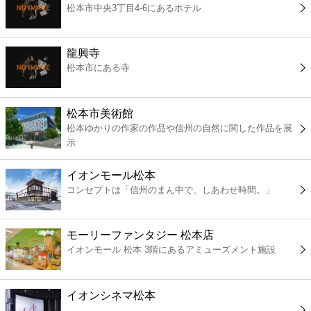
松本市中央3丁目4-6にあるホテル
コンビニ
薬局
龍興寺
松本市にある寺
スーパー
松本市美術館
エンタメ
松本ゆかりの作家の作品や信州の自然に関した作品を展
示
レジャー
イオンモール松本
コンセプトは「信州のまん中で、しあわせ時間。」
書店
モーリーファンタジー 松本店
ファミレス
イオンモール 松本 3階にあるアミューズメント施設
ファーストフード
イオンシネマ松本