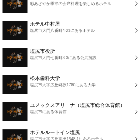
彩あざやか季節の会席料理を楽しめるホテル
コンビニ
薬局
ホテル中村屋
塩尻市大門八番町4-21にあるホテル
スーパー
塩尻市役所
エンタメ
塩尻市大門七番町3-3にある公共施設
レジャー
松本歯科大学
塩尻市大字広丘郷原1780にある大学
書店
ユメックスアリーナ（塩尻市総合体育館）
ファミレス
塩尻市にある体育館
ファーストフード
ホテルルートイン塩尻
塩尻市大字広丘高出1548-1にあるホテル