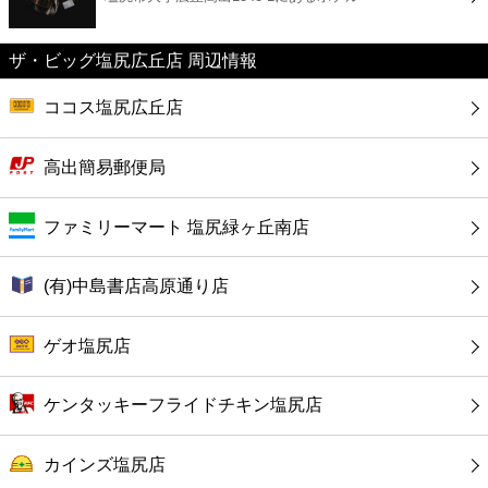
カフェ
ザ・ビッグ塩尻広丘店 周辺情報
ショッピング
ココス塩尻広丘店
銀行
高出簡易郵便局
公共
ファミリーマート 塩尻緑ヶ丘南店
病院
(有)中島書店高原通り店
ホテル
ゲオ塩尻店
ケンタッキーフライドチキン塩尻店
カインズ塩尻店