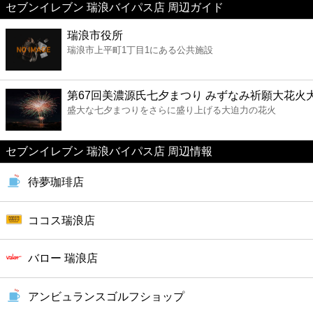
セブンイレブン 瑞浪バイパス店 周辺ガイド
美容
瑞浪市役所
瑞浪市上平町1丁目1にある公共施設
コンビニ
薬局
第67回美濃源氏七夕まつり みずなみ祈願大花火
盛大な七夕まつりをさらに盛り上げる大迫力の花火
スーパー
セブンイレブン 瑞浪バイパス店 周辺情報
エンタメ
待夢珈琲店
レジャー
ココス瑞浪店
書店
バロー 瑞浪店
ファミレス
アンビュランスゴルフショップ