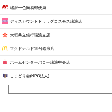
ファーストフード
瑞浪一色簡易郵便局
カフェ
ディスカウントドラッグコスモス瑞浪店
ショッピング
大垣共立銀行瑞浪支店
銀行
マクドナルド19号瑞浪店
公共
ホームセンターバロー瑞浪中央店
病院
こまどり会(NPO法人)
ホテル