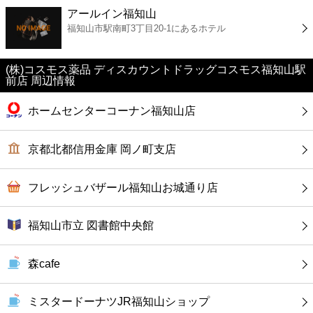
アールイン福知山
カフェ
福知山市駅南町3丁目20-1にあるホテル
ショッピング
(株)コスモス薬品 ディスカウントドラッグコスモス福知山駅
前店 周辺情報
銀行
ホームセンターコーナン福知山店
公共
京都北都信用金庫 岡ノ町支店
病院
フレッシュバザール福知山お城通り店
ホテル
福知山市立 図書館中央館
森cafe
ミスタードーナツJR福知山ショップ