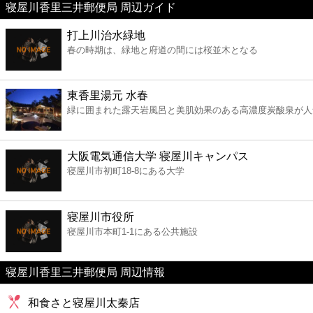
寝屋川香里三井郵便局 周辺ガイド
美容
打上川治水緑地
春の時期は、緑地と府道の間には桜並木となる
コンビニ
薬局
東香里湯元 水春
緑に囲まれた露天岩風呂と美肌効果のある高濃度炭酸泉が人
スーパー
大阪電気通信大学 寝屋川キャンパス
エンタメ
寝屋川市初町18-8にある大学
レジャー
寝屋川市役所
寝屋川市本町1-1にある公共施設
書店
寝屋川香里三井郵便局 周辺情報
ファミレス
和食さと寝屋川太秦店