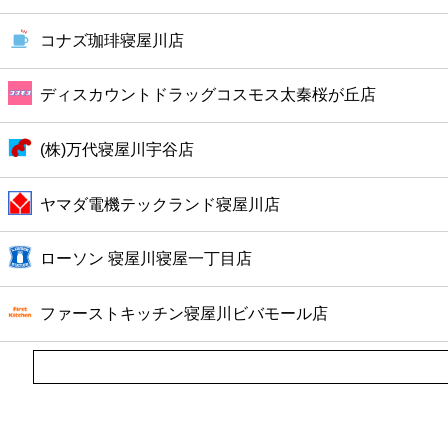
ファーストフード
コナズ珈琲寝屋川店
カフェ
ディスカウントドラッグコスモス太秦桜が丘店
ショッピング
(株)万代寝屋川宇谷店
銀行
ヤマダ電機テックランド寝屋川店
公共
ローソン 寝屋川寝屋一丁目店
病院
ファーストキッチン寝屋川ビバモール店
ホテル