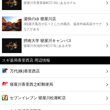
寝屋川市香里新町27-16にあるホテル
コンビニ
薬局
湯快のゆ 寝屋川店
3段露天風呂や広々とした内風呂、遠赤外線高温サウナ
などがある
スーパー
摂南大学 寝屋川キャンパス
エンタメ
寝屋川市池田中町17-8にある大学
レジャー
スギ薬局香里西店 周辺情報
書店
万代(株)香里西店
ファミレス
寝屋川香里西之町郵便局
ファーストフード
セブンイレブン 寝屋川松屋町店