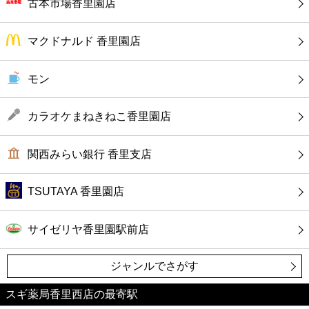
カフェ
古本市場香里園店
ショッピング
マクドナルド 香里園店
銀行
モン
公共
カラオケまねきねこ香里園店
病院
関西みらい銀行 香里支店
ホテル
TSUTAYA 香里園店
サイゼリヤ香里園駅前店
ジャンルでさがす
スギ薬局香里西店の最寄駅