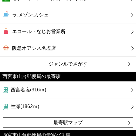
コンビニ
ラ.メゾン.カシェ
薬局
エコール・なじお営業所
スーパー
阪急オアシス名塩店
エンタメ
ジャンルでさがす
レジャー
西宮東山台郵便局の最寄駅
書店
西宮名塩(316ｍ)
ファミレス
生瀬(1862ｍ)
ファーストフード
最寄駅マップ
西宮東山台郵便局の最寄バス停