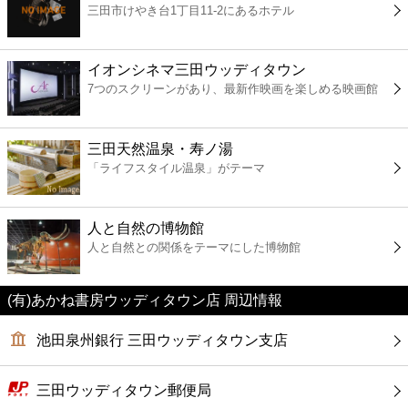
三田市けやき台1丁目11-2にあるホテル
コンビニ
薬局
イオンシネマ三田ウッディタウン
7つのスクリーンがあり、最新作映画を楽しめる映画館
スーパー
三田天然温泉・寿ノ湯
エンタメ
「ライフスタイル温泉」がテーマ
レジャー
人と自然の博物館
人と自然との関係をテーマにした博物館
書店
(有)あかね書房ウッディタウン店 周辺情報
ファミレス
池田泉州銀行 三田ウッディタウン支店
ファーストフード
三田ウッディタウン郵便局