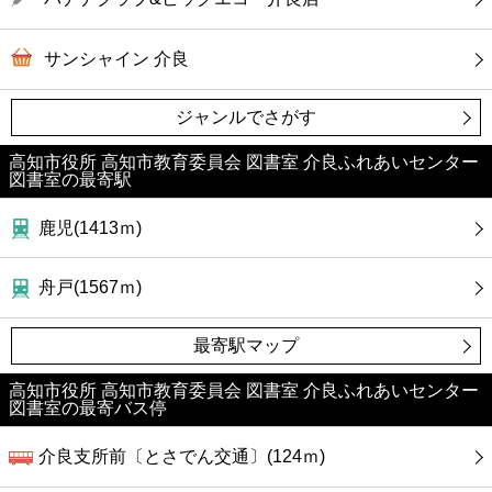
カフェ
サンシャイン 介良
ショッピング
ジャンルでさがす
銀行
高知市役所 高知市教育委員会 図書室 介良ふれあいセンター
図書室の最寄駅
公共
鹿児(1413ｍ)
病院
舟戸(1567ｍ)
ホテル
最寄駅マップ
高知市役所 高知市教育委員会 図書室 介良ふれあいセンター
図書室の最寄バス停
介良支所前〔とさでん交通〕(124ｍ)