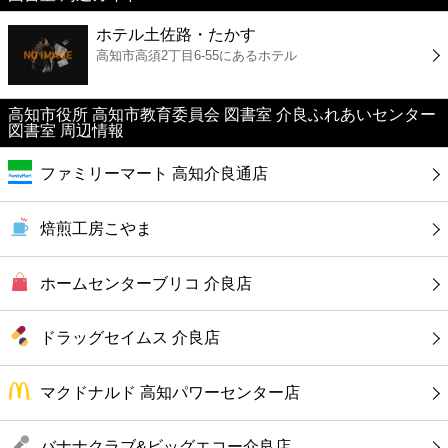
ホテル土佐路・たかす
コンビニ
高知市高須2丁目6-55にあるホテル
薬局
高知市役所 高知市教育委員会 図書室 介良ふれあいセンター
図書室 周辺情報
スーパー
ファミリーマート 高知介良通店
エンタメ
焙煎工房こやま
レジャー
ホームセンターブリコ 介良店
書店
ドラッグセイムス 介良店
ファミレス
マクドナルド 高知パワーセンター店
ファーストフード
バナナクラブ&ビッグエコー介良店