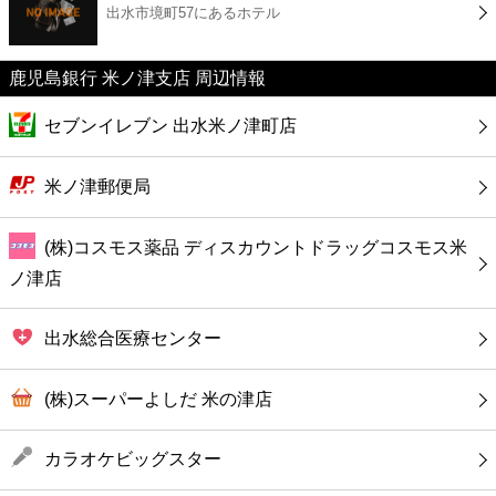
出水市境町57にあるホテル
コンビニ
薬局
鹿児島銀行 米ノ津支店 周辺情報
セブンイレブン 出水米ノ津町店
スーパー
米ノ津郵便局
エンタメ
(株)コスモス薬品 ディスカウントドラッグコスモス米
レジャー
ノ津店
書店
出水総合医療センター
ファミレス
(株)スーパーよしだ 米の津店
ファーストフード
カラオケビッグスター