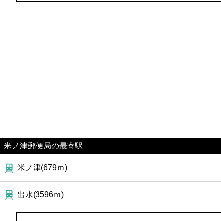
ファーストフード
カフェ
ショッピング
銀行
公共
病院
米ノ津郵便局の最寄駅
ホテル
米ノ津(679ｍ)
出水(3596ｍ)