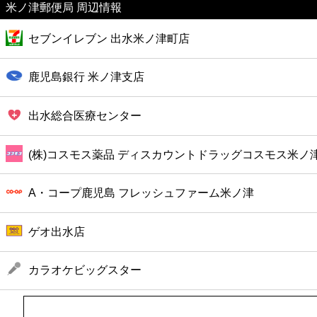
米ノ津郵便局 周辺情報
美容
セブンイレブン 出水米ノ津町店
コンビニ
鹿児島銀行 米ノ津支店
薬局
出水総合医療センター
スーパー
(株)コスモス薬品 ディスカウントドラッグコスモス米ノ
エンタメ
A・コープ鹿児島 フレッシュファーム米ノ津
レジャー
ゲオ出水店
書店
カラオケビッグスター
ファミレス